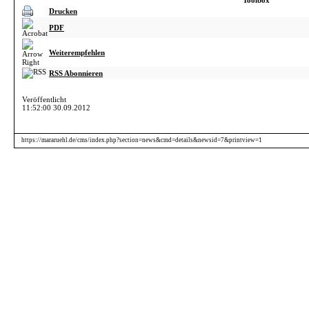
Toolbox
Drucken
PDF
Weiterempfehlen
RSS Abonnieren
Veröffentlicht
11:52:00 30.09.2012
https://mararuehl.de/cms/index.php?section=news&cmd=details&newsid=7&printview=1